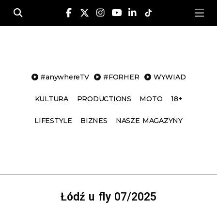
Na lotni
Nasze Ma
Change to Engl
#anywhereTV
#FORHER
WYWIAD
KULTURA
PRODUCTIONS
MOTO
18+
LIFESTYLE
BIZNES
NASZE MAGAZYNY
Łódź u fly 07/2025