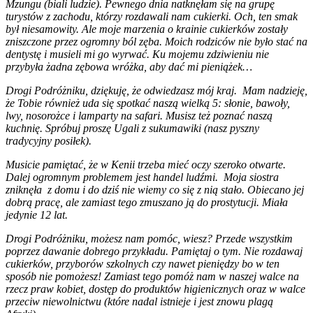
Mzungu (biali ludzie). Pewnego dnia natknęłam się na grupę
turystów z zachodu, którzy rozdawali nam cukierki. Och, ten smak
był niesamowity. Ale moje marzenia o krainie cukierków zostały
zniszczone przez ogromny ból zęba. Moich rodziców nie było stać na
dentystę i musieli mi go wyrwać. Ku mojemu zdziwieniu nie
przybyła żadna zębowa wróżka, aby dać mi pieniążek…
Drogi Podróżniku, dziękuję, że odwiedzasz mój kraj. Mam nadzieję,
że Tobie również uda się spotkać naszą wielką 5: słonie, bawoły,
lwy, nosorożce i lamparty na safari. Musisz też poznać naszą
kuchnię. Spróbuj proszę Ugali z sukumawiki (nasz pyszny
tradycyjny posiłek).
Musicie pamiętać, że w Kenii trzeba mieć oczy szeroko otwarte.
Dalej ogromnym problemem jest handel ludźmi. Moja siostra
zniknęła z domu i do dziś nie wiemy co się z nią stało. Obiecano jej
dobrą pracę, ale zamiast tego zmuszano ją do prostytucji. Miała
jedynie 12 lat.
Drogi Podróżniku, możesz nam pomóc, wiesz? Przede wszystkim
poprzez dawanie dobrego przykładu. Pamiętaj o tym. Nie rozdawaj
cukierków, przyborów szkolnych czy nawet pieniędzy bo w ten
sposób nie pomożesz! Zamiast tego pomóż nam w naszej walce na
rzecz praw kobiet, dostęp do produktów higienicznych oraz w walce
przeciw niewolnictwu (które nadal istnieje i jest znowu plagą