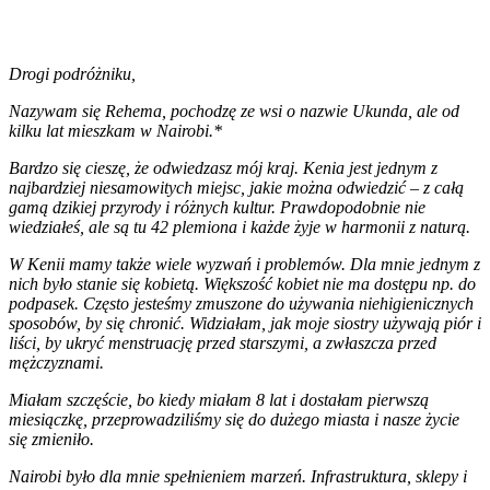
Drogi podróżniku,
Nazywam się Rehema, pochodzę ze wsi o nazwie Ukunda, ale od
kilku lat mieszkam w Nairobi.*
Bardzo się cieszę, że odwiedzasz mój kraj. Kenia jest jednym z
najbardziej niesamowitych miejsc, jakie można odwiedzić – z całą
gamą dzikiej przyrody i różnych kultur. Prawdopodobnie nie
wiedziałeś, ale są tu 42 plemiona i każde żyje w harmonii z naturą.
W Kenii mamy także wiele wyzwań i problemów. Dla mnie jednym z
nich było stanie się kobietą. Większość kobiet nie ma dostępu np. do
podpasek. Często jesteśmy zmuszone do używania niehigienicznych
sposobów, by się chronić. Widziałam, jak moje siostry używają piór i
liści, by ukryć menstruację przed starszymi, a zwłaszcza przed
mężczyznami.
Miałam szczęście, bo kiedy miałam 8 lat i dostałam pierwszą
miesiączkę, przeprowadziliśmy się do dużego miasta i nasze życie
się zmieniło.
Nairobi było dla mnie spełnieniem marzeń. Infrastruktura, sklepy i