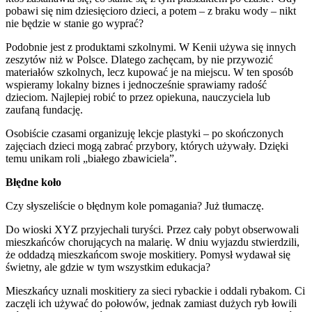
pobawi się nim dziesięcioro dzieci, a potem – z braku wody – nikt
nie będzie w stanie go wyprać?
Podobnie jest z produktami szkolnymi. W Kenii używa się innych
zeszytów niż w Polsce. Dlatego zachęcam, by nie przywozić
materiałów szkolnych, lecz kupować je na miejscu. W ten sposób
wspieramy lokalny biznes i jednocześnie sprawiamy radość
dzieciom. Najlepiej robić to przez opiekuna, nauczyciela lub
zaufaną fundację.
Osobiście czasami organizuję lekcje plastyki – po skończonych
zajęciach dzieci mogą zabrać przybory, których używały. Dzięki
temu unikam roli „białego zbawiciela”.
Błędne koło
Czy słyszeliście o błędnym kole pomagania? Już tłumaczę.
Do wioski XYZ przyjechali turyści. Przez cały pobyt obserwowali
mieszkańców chorujących na malarię. W dniu wyjazdu stwierdzili,
że oddadzą mieszkańcom swoje moskitiery. Pomysł wydawał się
świetny, ale gdzie w tym wszystkim edukacja?
Mieszkańcy uznali moskitiery za sieci rybackie i oddali rybakom. Ci
zaczęli ich używać do połowów, jednak zamiast dużych ryb łowili