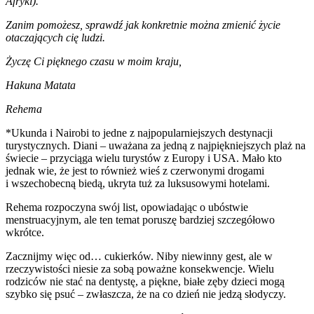
Afryki).
Zanim pomożesz, sprawdź jak konkretnie można zmienić życie
otaczających cię ludzi.
Życzę Ci pięknego czasu w moim kraju,
Hakuna Matata
Rehema
*Ukunda i Nairobi to jedne z najpopularniejszych destynacji
turystycznych. Diani – uważana za jedną z najpiękniejszych plaż na
świecie – przyciąga wielu turystów z Europy i USA. Mało kto
jednak wie, że jest to również wieś z czerwonymi drogami
i wszechobecną biedą, ukryta tuż za luksusowymi hotelami.
Rehema rozpoczyna swój list, opowiadając o ubóstwie
menstruacyjnym, ale ten temat poruszę bardziej szczegółowo
wkrótce.
Zacznijmy więc od… cukierków. Niby niewinny gest, ale w
rzeczywistości niesie za sobą poważne konsekwencje. Wielu
rodziców nie stać na dentystę, a piękne, białe zęby dzieci mogą
szybko się psuć – zwłaszcza, że na co dzień nie jedzą słodyczy.