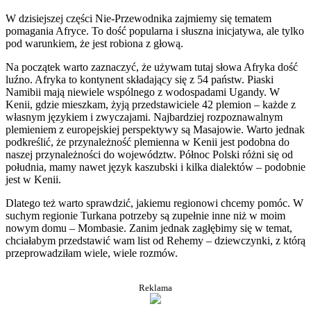
W dzisiejszej części Nie-Przewodnika zajmiemy się tematem
pomagania Afryce. To dość popularna i słuszna inicjatywa, ale tylko
pod warunkiem, że jest robiona z głową.
Na początek warto zaznaczyć, że używam tutaj słowa Afryka dość
luźno. Afryka to kontynent składający się z 54 państw. Piaski
Namibii mają niewiele wspólnego z wodospadami Ugandy. W
Kenii, gdzie mieszkam, żyją przedstawiciele 42 plemion – każde z
własnym językiem i zwyczajami. Najbardziej rozpoznawalnym
plemieniem z europejskiej perspektywy są Masajowie. Warto jednak
podkreślić, że przynależność plemienna w Kenii jest podobna do
naszej przynależności do województw. Północ Polski różni się od
południa, mamy nawet język kaszubski i kilka dialektów – podobnie
jest w Kenii.
Dlatego też warto sprawdzić, jakiemu regionowi chcemy pomóc. W
suchym regionie Turkana potrzeby są zupełnie inne niż w moim
nowym domu – Mombasie. Zanim jednak zagłębimy się w temat,
chciałabym przedstawić wam list od Rehemy – dziewczynki, z którą
przeprowadziłam wiele, wiele rozmów.
Reklama