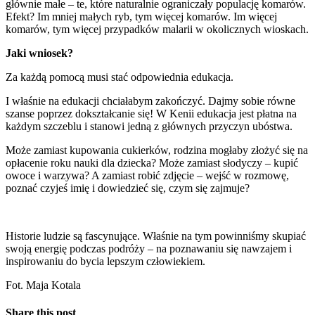
głównie małe – te, które naturalnie ograniczały populację komarów.
Efekt? Im mniej małych ryb, tym więcej komarów. Im więcej
komarów, tym więcej przypadków malarii w okolicznych wioskach.
Jaki wniosek?
Za każdą pomocą musi stać odpowiednia edukacja.
I właśnie na edukacji chciałabym zakończyć. Dajmy sobie równe
szanse poprzez dokształcanie się! W Kenii edukacja jest płatna na
każdym szczeblu i stanowi jedną z głównych przyczyn ubóstwa.
Może zamiast kupowania cukierków, rodzina mogłaby złożyć się na
opłacenie roku nauki dla dziecka? Może zamiast słodyczy – kupić
owoce i warzywa? A zamiast robić zdjęcie – wejść w rozmowę,
poznać czyjeś imię i dowiedzieć się, czym się zajmuje?
Historie ludzie są fascynujące. Właśnie na tym powinniśmy skupiać
swoją energię podczas podróży – na poznawaniu się nawzajem i
inspirowaniu do bycia lepszym człowiekiem.
Fot. Maja Kotala
Share this post