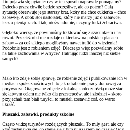
I tu pojawia się pytanie: czy w ten sposób naprawdę pomagamy?
Dziecko przez chwilę będzie szczęśliwe, ale co potem? Całą
sytuację obserwuje jego starszy brat, który nie chce cukierka – chce
zabawkę. A obok stoi nastolatek, który nie marzy już o zabawce,
lecz o pieniądzach. I tak, nieświadomie, uczymy ludzi żebractwa.
Głęboko wierzę, że powinniśmy traktować się z szacunkiem i na
równi. Przecież nikt nie rozdaje cukierków na polskich placach
zabaw – za coś takiego moglibyśmy nawet trafić do więzienia!
Podobnie jest z robieniem zdjęć. Dlaczego więc pozwalamy sobie
na takie zachowania w Afryce? Traktując ludzi inaczej niż siebie
samych?
Mało kto zdaje sobie sprawę, że robienie zdjęć i publikowanie ich w
mediach społecznościowych to jak odrabianie pracy domowej za
porywacza. Otagowane zdjęcie z lokalną społecznością może stać
się łatwym celem nie tylko dla przestępców, ale i złodziei – skoro
przyjechali tam biali turyści, to musieli zostawić coś, co warto
ukraść.
Pluszaki, zabawki, produkty szkolne
Często widzę turystów rozdających pluszaki. To miły gest, ale czy
ktoś zastanawia się, co stanie się z tym pluszakiem po czasie? Gdy